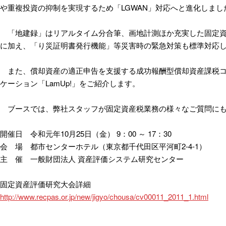
や重複投資の抑制を実現するため「LGWAN」対応へと進化しまし
「地建録」はリアルタイム分合筆、画地計測ほか充実した固定資
に加え、「り災証明書発行機能」等災害時の緊急対策も標準対応
また、償却資産の適正申告を支援する成功報酬型償却資産課税コ
ケーション「LamUp!」をご紹介します。
ブースでは、弊社スタッフが固定資産税業務の様々なご質問にも
開催日 令和元年10月25日（金） 9：00 ～ 17：30
会 場 都市センターホテル（東京都千代田区平河町2-4-1）
主 催 一般財団法人 資産評価システム研究センター
固定資産評価研究大会詳細
http://www.recpas.or.jp/new/jigyo/chousa/cv00011_2011_1.html