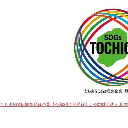
とちぎSDGs推進登録企業【令和3年1月登録】 / 公益財団法人 栃